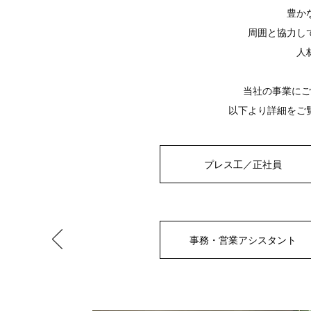
豊か
周囲と協力し
​
当社の事業にご
​以下より詳細を
プレス工／正社員
事務・営業アシスタント