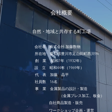
​​会社概要
自然・地域と共存する町工場
会社名 株式会社 加藤数物
所在地 愛知県豊川市足山田町西川94
創 業 昭和7年（1932年）
設 立 昭和44年（1969年）
代 表 加藤 晶平
社員数 16名
事 業 金属製品の設計・製造
（金属プレス加工、板金）
​自社商品製造・販売
ワークショップ企画・運営