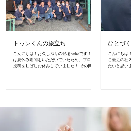
トゥンくんの旅立ち
ひとづ
こんにちは！お久しぶりの登場hokaです！ 実
こんにちは！
は夏休み期間をいただいていたため、ブログ
こ最近の社
投稿をしばしお休みしていました！ その間に
たいと思いま
も加藤数物での日々は新たな出会いと別れが
の行っている
ありました。 先月9月末にトゥンくんが帰国
は、「“もの
することになりました。4年間加藤数物で働い
レベルアッ
てくれました。