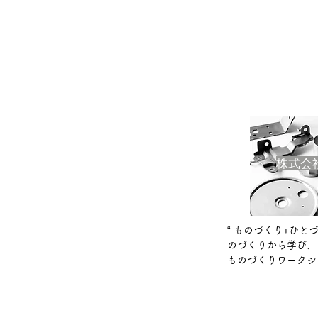
株式会
“ ものづくり+ひ
のづくりから学び、
​ものづくりワーク
© 20