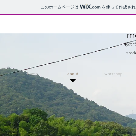
このホームページは
.com
を使って作成され
m
​もの
pro
home
about
workshop